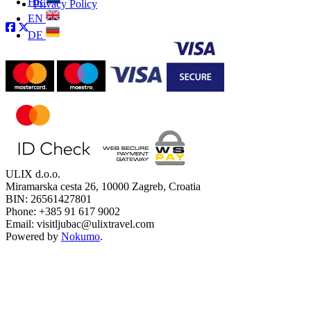
HR
Privacy Policy
EN
DE
ULIX d.o.o.
Miramarska cesta 26, 10000 Zagreb, Croatia
BIN: 26561427801
Phone: +385 91 617 9002
Email: visitljubac@ulixtravel.com
Powered by
Nokumo
.