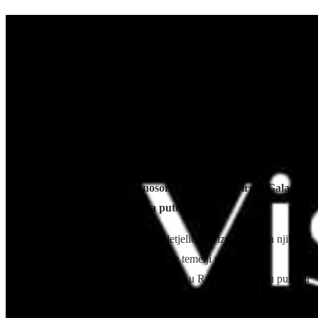
VIRGIN GALACTIC - THE
SKY IS THE ONLY LIMIT
"Vjerujemo da suradnja s
Mojave Aerospace
Ventures
otvara novu eru u ljudskoj povijesti i nove
mogućnosti za čovječanstvo u istraživanju svemira".
- Richard Branson
Putnička agencija Ulix s ponosom predstavlja Virgin Galactic
svemirska putovanja.
Virgin Galactic je vlasnik i upravlja letjelicama izrađenim za njihove
potrebe putovanja u svemir, a izrada se temelji na letjelici
"SpaceShipOne". Letjelica se konstruira u Rutanovoj bazi u pustinji
Mojave u Kaliforniji, gdje se odvija i daljnji razvoj i istraživanje