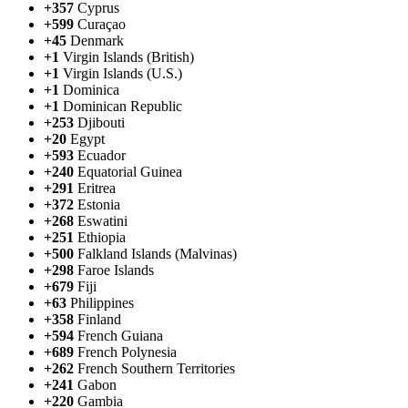
+357
Cyprus
+599
Curaçao
+45
Denmark
+1
Virgin Islands (British)
+1
Virgin Islands (U.S.)
+1
Dominica
+1
Dominican Republic
+253
Djibouti
+20
Egypt
+593
Ecuador
+240
Equatorial Guinea
+291
Eritrea
+372
Estonia
+268
Eswatini
+251
Ethiopia
+500
Falkland Islands (Malvinas)
+298
Faroe Islands
+679
Fiji
+63
Philippines
+358
Finland
+594
French Guiana
+689
French Polynesia
+262
French Southern Territories
+241
Gabon
+220
Gambia