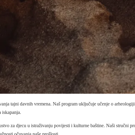
rivanja tajni davnih vremena. Naš program uključuje učenje o arheologij
a iskapanja.
vo za djecu u istraživanju povijesti i kulturne baštine. Naši stručni pr
 važnosti očuvanja naše prošlosti.