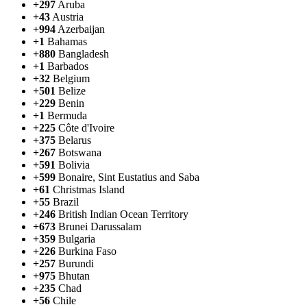
+297
Aruba
+43
Austria
+994
Azerbaijan
+1
Bahamas
+880
Bangladesh
+1
Barbados
+32
Belgium
+501
Belize
+229
Benin
+1
Bermuda
+225
Côte d'Ivoire
+375
Belarus
+267
Botswana
+591
Bolivia
+599
Bonaire, Sint Eustatius and Saba
+61
Christmas Island
+55
Brazil
+246
British Indian Ocean Territory
+673
Brunei Darussalam
+359
Bulgaria
+226
Burkina Faso
+257
Burundi
+975
Bhutan
+235
Chad
+56
Chile