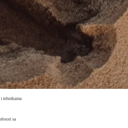
i i tehnikama
ofesori sa