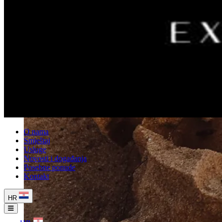
O nama
Smještaj
Usluge
Novosti i događanja
Posebne ponude
Kontakt
HR