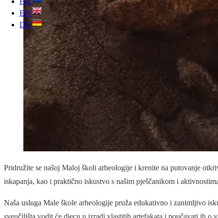
HR
EN
DE
Pridružite se našoj Maloj školi arheologije i krenite na putovanje otk
iskapanja, kao i praktično iskustvo s našim pješčanikom i aktivnostim
Naša usluga Male škole arheologije pruža edukativno i zanimljivo iskust
sveučilišta vodit će djecu u izradi vlastitih artefakata i poučavati ih o