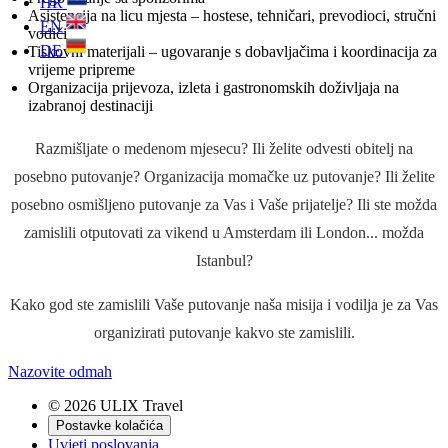
HR
Asistencija na licu mjesta – hostese, tehničari, prevodioci, stručni
EN
vodiči
DE
Tiskovni materijali – ugovaranje s dobavljačima i koordinacija za
vrijeme pripreme
Organizacija prijevoza, izleta i gastronomskih doživljaja na
izabranoj destinaciji
Razmišljate o medenom mjesecu? Ili želite odvesti obitelj na
posebno putovanje? Organizacija momačke uz putovanje? Ili želite
posebno osmišljeno putovanje za Vas i Vaše prijatelje? Ili ste možda
zamislili otputovati za vikend u Amsterdam ili London... možda
Istanbul?
Kako god ste zamislili Vaše putovanje naša misija i vodilja je za Vas
organizirati putovanje kakvo ste zamislili.
Nazovite odmah
© 2026 ULIX Travel
Postavke kolačića
Uvjeti poslovanja