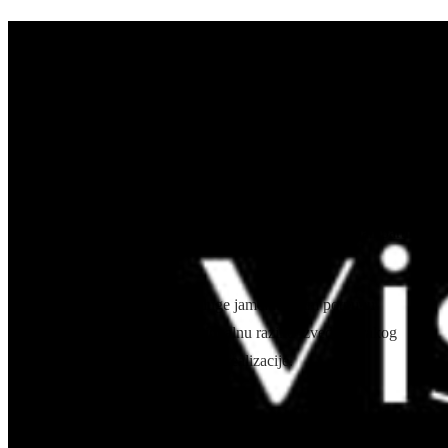
HOTELI - BOOKING -
SAVRŠENO
ORGANIZIRANO
PUTOVANJE
Želite li organizirano i kreativno osmišljeno putovanje stvoreno
prema vašim željama, kriterijima i budžetu, mi smo idealan partner
za vas.
Ugovorom o razini kvalitete usluge jamčimo vam potpunu
uključenost i podršku, te profesionalnu razinu izvedbe svakog
projekta od planiranja do konačne realizacije.
Zašto Ulix ?
24-satna
on-site
asistencija