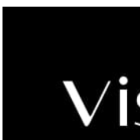
Stari grad Ljubač - Dom
templara