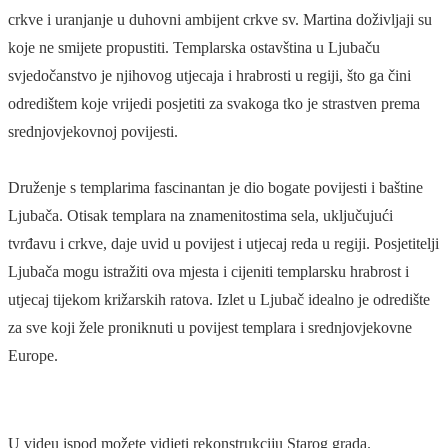
crkve i uranjanje u duhovni ambijent crkve sv. Martina doživljaji su
koje ne smijete propustiti. Templarska ostavština u Ljubaču
svjedočanstvo je njihovog utjecaja i hrabrosti u regiji, što ga čini
odredištem koje vrijedi posjetiti za svakoga tko je strastven prema
srednjovjekovnoj povijesti.
Druženje s templarima fascinantan je dio bogate povijesti i baštine
Ljubača. Otisak templara na znamenitostima sela, uključujući
tvrđavu i crkve, daje uvid u povijest i utjecaj reda u regiji. Posjetitelji
Ljubača mogu istražiti ova mjesta i cijeniti templarsku hrabrost i
utjecaj tijekom križarskih ratova. Izlet u Ljubač idealno je odredište
za sve koji žele proniknuti u povijest templara i srednjovjekovne
Europe.
U videu ispod možete vidjeti rekonstrukciju Starog grada.