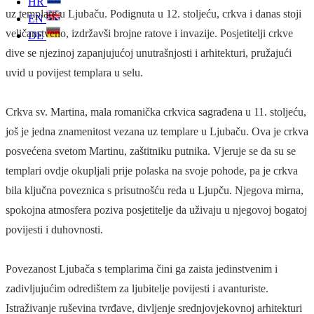
HR
uz templare u Ljubaču. Podignuta u 12. stoljeću, crkva i danas stoji
EN
veličanstveno, izdržavši brojne ratove i invazije. Posjetitelji crkve
DE
dive se njezinoj zapanjujućoj unutrašnjosti i arhitekturi, pružajući
uvid u povijest templara u selu.
Crkva sv. Martina, mala romanička crkvica sagrađena u 11. stoljeću,
još je jedna znamenitost vezana uz templare u Ljubaču. Ova je crkva
posvećena svetom Martinu, zaštitniku putnika. Vjeruje se da su se
templari ovdje okupljali prije polaska na svoje pohode, pa je crkva
bila ključna poveznica s prisutnošću reda u Ljupču. Njegova mirna,
spokojna atmosfera poziva posjetitelje da uživaju u njegovoj bogatoj
povijesti i duhovnosti.
Povezanost Ljubača s templarima čini ga zaista jedinstvenim i
zadivljujućim odredištem za ljubitelje povijesti i avanturiste.
Istraživanje ruševina tvrđave, divljenje srednjovjekovnoj arhitekturi