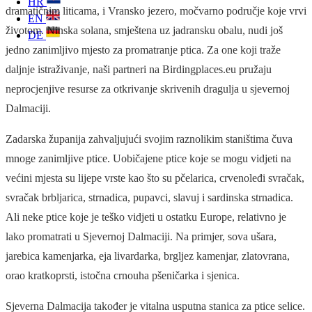
HR
dramatičnim liticama, i Vransko jezero, močvarno područje koje vrvi
EN
životom. Ninska solana, smještena uz jadransku obalu, nudi još
DE
jedno zanimljivo mjesto za promatranje ptica. Za one koji traže
daljnje istraživanje, naši partneri na Birdingplaces.eu pružaju
neprocjenjive resurse za otkrivanje skrivenih dragulja u sjevernoj
Dalmaciji.
Zadarska županija zahvaljujući svojim raznolikim staništima čuva
mnoge zanimljive ptice. Uobičajene ptice koje se mogu vidjeti na
većini mjesta su lijepe vrste kao što su pčelarica, crvenoleđi svračak,
svračak brbljarica, strnadica, pupavci, slavuj i sardinska strnadica.
Ali neke ptice koje je teško vidjeti u ostatku Europe, relativno je
lako promatrati u Sjevernoj Dalmaciji. Na primjer, sova ušara,
jarebica kamenjarka, eja livardarka, brgljez kamenjar, zlatovrana,
orao kratkoprsti, istočna crnouha pšeničarka i sjenica.
Sjeverna Dalmacija također je vitalna usputna stanica za ptice selice.