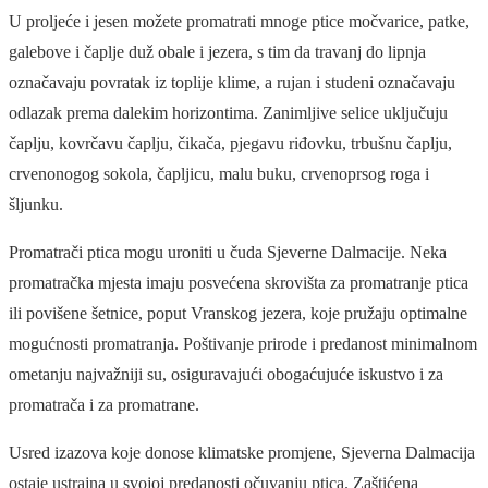
U proljeće i jesen možete promatrati mnoge ptice močvarice, patke,
galebove i čaplje duž obale i jezera, s tim da travanj do lipnja
označavaju povratak iz toplije klime, a rujan i studeni označavaju
odlazak prema dalekim horizontima. Zanimljive selice uključuju
čaplju, kovrčavu čaplju, čikača, pjegavu riđovku, trbušnu čaplju,
crvenonogog sokola, čapljicu, malu buku, crvenoprsog roga i
šljunku.
Promatrači ptica mogu uroniti u čuda Sjeverne Dalmacije. Neka
promatračka mjesta imaju posvećena skrovišta za promatranje ptica
ili povišene šetnice, poput Vranskog jezera, koje pružaju optimalne
mogućnosti promatranja. Poštivanje prirode i predanost minimalnom
ometanju najvažniji su, osiguravajući obogaćujuće iskustvo i za
promatrača i za promatrane.
Usred izazova koje donose klimatske promjene, Sjeverna Dalmacija
ostaje ustrajna u svojoj predanosti očuvanju ptica. Zaštićena