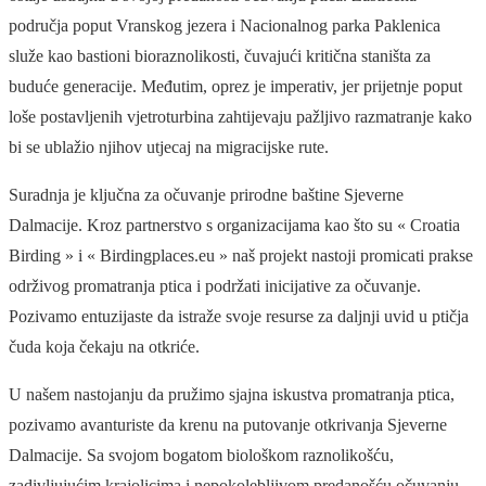
područja poput Vranskog jezera i Nacionalnog parka Paklenica
služe kao bastioni bioraznolikosti, čuvajući kritična staništa za
buduće generacije. Međutim, oprez je imperativ, jer prijetnje poput
loše postavljenih vjetroturbina zahtijevaju pažljivo razmatranje kako
bi se ublažio njihov utjecaj na migracijske rute.
Suradnja je ključna za očuvanje prirodne baštine Sjeverne
Dalmacije. Kroz partnerstvo s organizacijama kao što su « Croatia
Birding » i « Birdingplaces.eu » naš projekt nastoji promicati prakse
održivog promatranja ptica i podržati inicijative za očuvanje.
Pozivamo entuzijaste da istraže svoje resurse za daljnji uvid u ptičja
čuda koja čekaju na otkriće.
U našem nastojanju da pružimo sjajna iskustva promatranja ptica,
pozivamo avanturiste da krenu na putovanje otkrivanja Sjeverne
Dalmacije. Sa svojom bogatom biološkom raznolikošću,
zadivljujućim krajolicima i nepokolebljivom predanošću očuvanju,