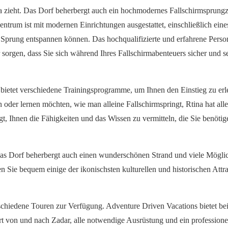
ina zieht. Das Dorf beherbergt auch ein hochmodernes Fallschirmsprung
Zentrum ist mit modernen Einrichtungen ausgestattet, einschließlich eine
 Sprung entspannen können. Das hochqualifizierte und erfahrene Perso
 sorgen, dass Sie sich während Ihres Fallschirmabenteuers sicher und s
bietet verschiedene Trainingsprogramme, um Ihnen den Einstieg zu erle
der lernen möchten, wie man alleine Fallschirmspringt, Rtina hat alle
, Ihnen die Fähigkeiten und das Wissen zu vermitteln, die Sie benötig
a. Das Dorf beherbergt auch einen wunderschönen Strand und viele Mögl
ie bequem einige der ikonischsten kulturellen und historischen Attr
schiedene Touren zur Verfügung. Adventure Driven Vacations bietet be
t von und nach Zadar, alle notwendige Ausrüstung und ein professione