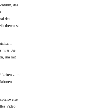
zentrum, das
s
nal des
elbstbewusst
ichtern.
s, was Sie
en, um mit
ichkeiten zum
aktionen
ispielsweise
lles Video